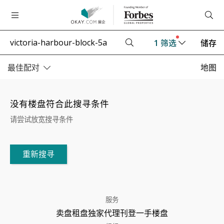
1
筛选
储存
最佳配对
地图
没有楼盘符合此搜寻条件
请尝试放宽搜寻条件
重新搜寻
服务
卖盘
租盘
独家代理
刊登
一手楼盘