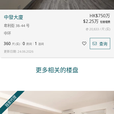
HK$750万
中發大廈
$2.25万
包管理费
卑利街 38-44 号
@ 20,833 / 尺 (实)
中环
360
0
1
查询
尺
(
实
)
房间
浴间
更新日期
:
24.06.2026
更多相关的楼盘
独家代理