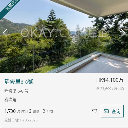
独家代理
HK$4,100万
靜修里6-8號
@ 23,699 / 尺 (实)
靜修里 6-8 号
舂坎角
1,730
3
2
查询
尺
(
实
)
房间
浴间
更新日期
:
18.06.2026