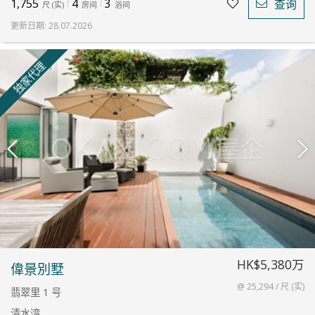
1,755
4
3
查询
尺
(
实
)
房间
浴间
更新日期
:
28.07.2026
独家代理
HK$5,380万
偉景別墅
@ 25,294 / 尺 (实)
翡翠里 1 号
清水湾