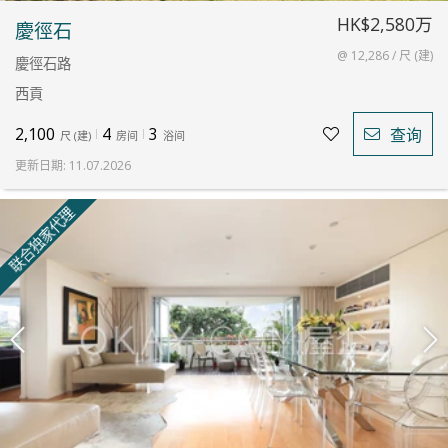
HK$2,580万
慶徑石
@ 12,286 / 尺 (建)
慶徑石路
西貢
2,100
4
3
查询
尺
(
建
)
房间
浴间
更新日期
:
11.07.2026
联合独家代理