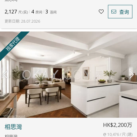
2,127
4
3
查询
尺
(
实
)
房间
浴间
更新日期
:
28.07.2026
独家代理
HK$2,200万
相思灣
@ 10,476 / 尺 (建)
相思灣