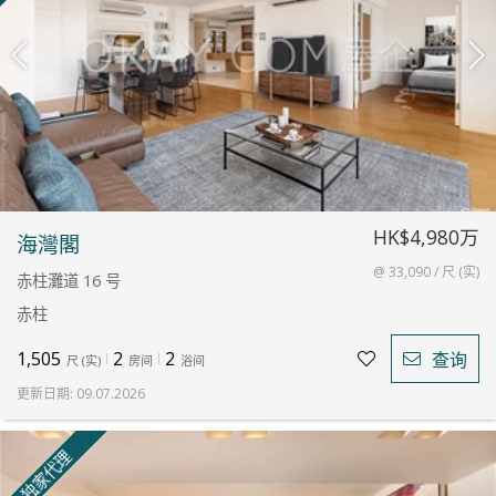
HK$4,980万
海灣閣
@ 33,090 / 尺 (实)
赤柱灘道 16 号
赤柱
1,505
2
2
查询
尺
(
实
)
房间
浴间
更新日期
:
09.07.2026
独家代理