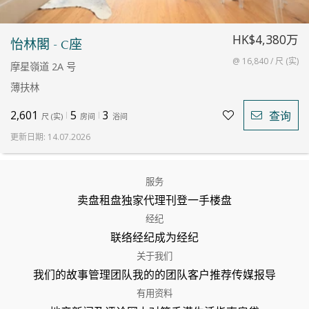
HK$4,380万
怡林閣 - C座
@ 16,840 / 尺 (实)
摩星嶺道 2A 号
薄扶林
2,601
5
3
查询
尺
(
实
)
房间
浴间
更新日期
:
14.07.2026
服务
卖盘
租盘
独家代理
刊登
一手楼盘
经纪
联络经纪
成为经纪
关于我们
我们的故事
管理团队
我的的团队
客户推荐
传媒报导
有用资料