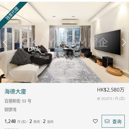
独家代理
HK$2,580万
海德大廈
@ 20,673 / 尺 (实)
百德新街 53 号
铜锣湾
1,248
2
2
查询
尺
(
实
)
房间
浴间