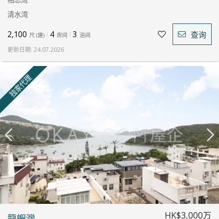
清水湾
2,100
4
3
查询
尺
(
建
)
房间
浴间
更新日期
:
24.07.2026
独家代理
HK$3,000万
龍蝦灣