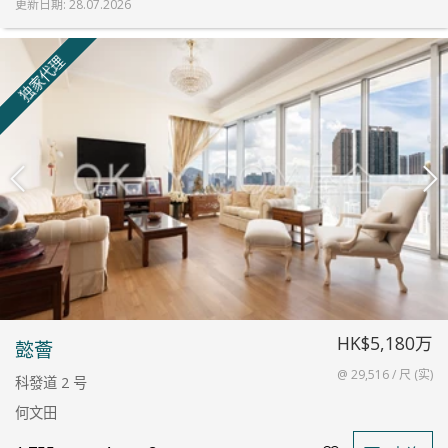
更新日期
:
28.07.2026
独家代理
HK$5,180万
懿薈
@ 29,516 / 尺 (实)
科發道 2 号
何文田