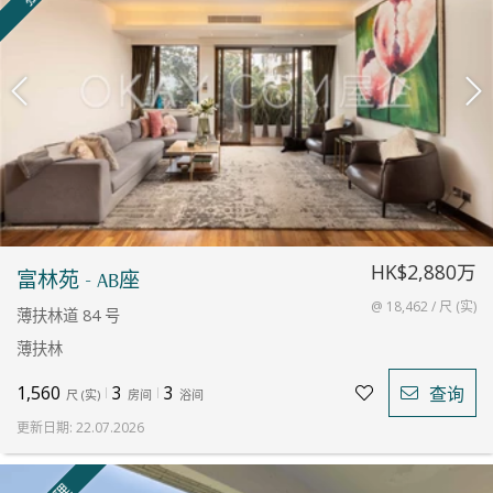
HK$2,880万
富林苑 - AB座
@ 18,462 / 尺 (实)
薄扶林道 84 号
薄扶林
1,560
3
3
查询
尺
(
实
)
房间
浴间
更新日期
:
22.07.2026