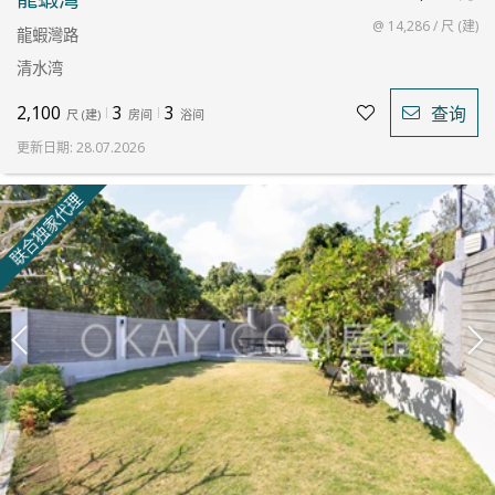
@ 14,286 / 尺 (建)
龍蝦灣路
清水湾
2,100
3
3
查询
尺
(
建
)
房间
浴间
更新日期
:
28.07.2026
联合独家代理