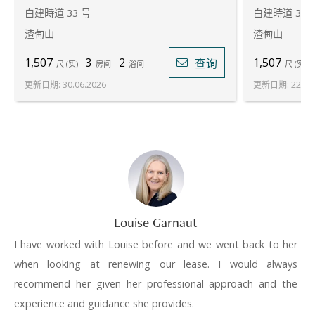
白建時道 33 号
白建時道 33 
渣甸山
渣甸山
1,507
3
2
1,507
查询
尺
(
实
)
房间
浴间
尺
(
实
)
更新日期
:
30.06.2026
更新日期
:
22.07
Louise Garnaut
I have worked with Louise before and we went back to her
when looking at renewing our lease. I would always
recommend her given her professional approach and the
experience and guidance she provides.