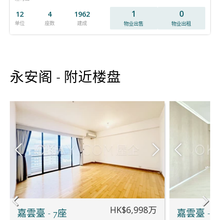
1
0
12
4
1962
单位
座数
建成
物业出售
物业出租
永安阁 - 附近楼盘
HK$6,998万
嘉雲臺 - 7座
嘉雲臺 - 