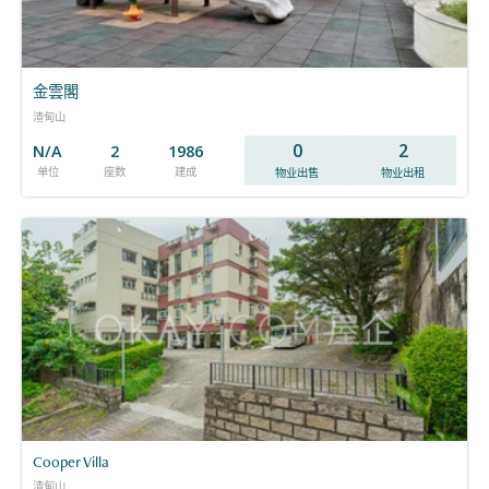
金雲閣
渣甸山
0
2
N/A
2
1986
单位
座数
建成
物业出售
物业出租
Cooper Villa
渣甸山