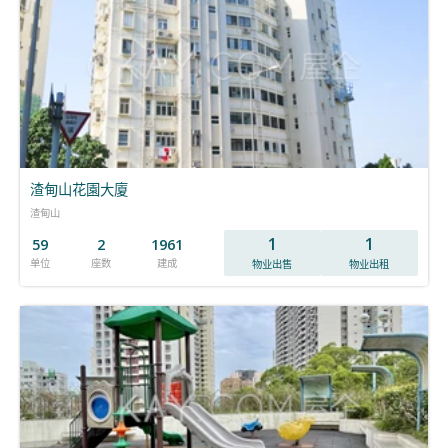
渣甸山花園大廈
渣甸山
1
1
59
2
1961
单位
座数
建成
物业出售
物业出租