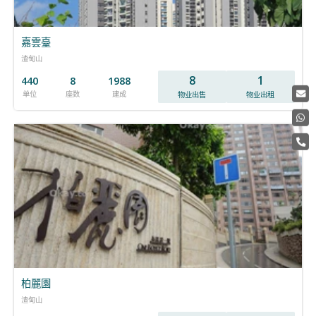
嘉雲臺
渣甸山
8
1
440
8
1988
单位
座数
建成
物业出售
物业出租
柏麗園
渣甸山