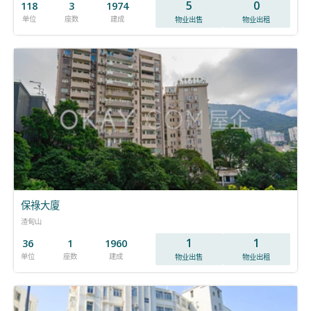
5
0
118
3
1974
单位
座数
建成
物业出售
物业出租
保祿大廈
渣甸山
1
1
36
1
1960
单位
座数
建成
物业出售
物业出租