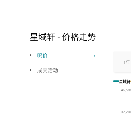
星域轩 - 价格走势
呎价
1年
成交活动
星域軒
46,50
37,20