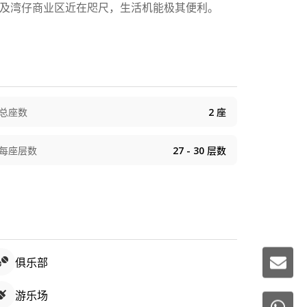
，金钟及湾仔商业区近在咫尺，生活机能极其便利。
总座数
2
座
每座层数
27 - 30
层数
俱乐部
游乐场