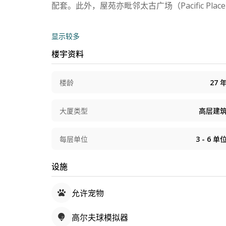
配套。此外，屋苑亦毗邻太古广场（Pacific
显示较多
楼宇资料
楼龄
27
大厦类型
高层建
每层单位
3 - 6
单
设施
允许宠物
高尔夫球模拟器