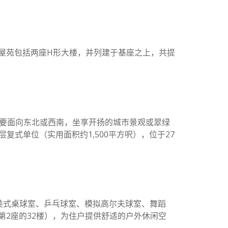
落成入伙。屋苑包括两座H形大楼，并列建于基座之上，共提
。单位主要面向东北或西南，坐享开扬的城市景观或翠绿
复式单位（实用面积约1,500平方呎），位于27
美式桌球室、乒乓球室、模拟高尔夫球室、舞蹈
第2座的32楼），为住户提供舒适的户外休闲空