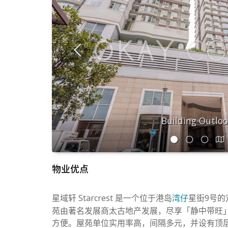
Building Outlo
物业优点
星域轩 Starcrest 是一个位于港岛
星街9号的
湾仔
苑由著名发展商太古地产发展，尽享「静中带旺
方便。屋苑单位实用率高，间隔多元，并设有顶