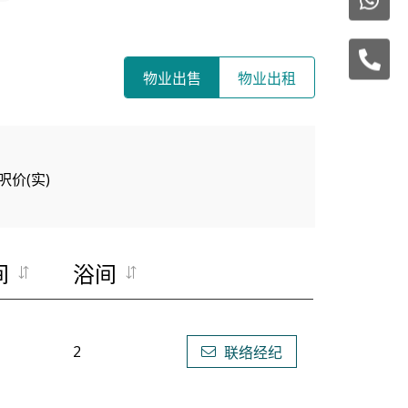
物业出售
物业出租
呎价(实)
间
浴间
2
联络经纪