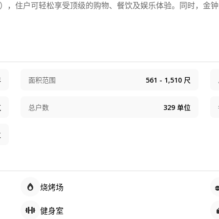
 Place），住户可轻松享受顶级的购物、餐饮及娱乐体验。同时
年
面积范围
561 - 1,510
尺
筑
总户数
329
单位
位
烧烤场
健身室