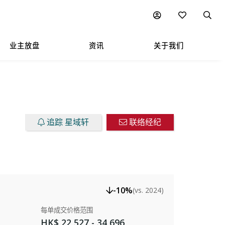
楼盘放售
图表
附近热门项目
业主放盘
资讯
关于我们
追踪 星域轩
联络经纪
-10%
(vs. 2024)
每单成交价格范围
HK$ 22,527 - 34,696