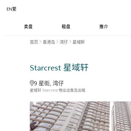
EN
繁
卖盘
租盘
推介
首页
香港岛
湾仔
星域軒
Starcrest 星域轩
9 星街, 湾仔
星域轩 Starcrest 物业出售及出租