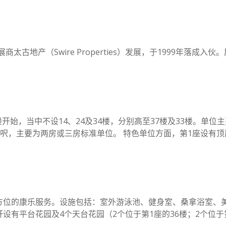
名发展商太古地产（Swire Properties）发展，于1999年
层从5楼开始，当中不设14、24及34楼，分别高至37楼及33楼
方呎，主要为两房或三房标准单位。 特色单位方面，第1座设有顶层
方位的康乐服务。设施包括：室外游泳池、健身室、桑拿浴室、
设有平台花园及4个天台花园（2个位于第1座的36楼；2个位于