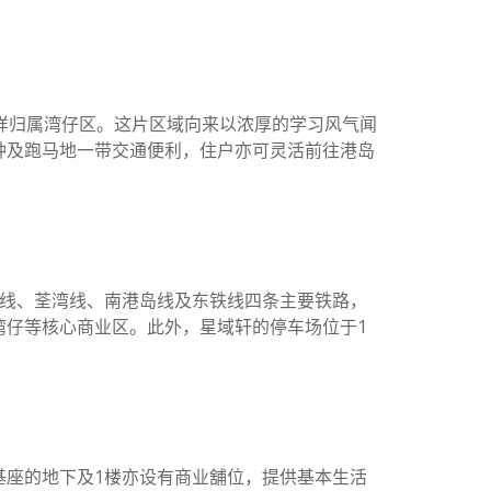
样归属湾仔区。这片区域向来以浓厚的学习风气闻
钟及跑马地一带交通便利，住户亦可灵活前往港岛
岛线、荃湾线、南港岛线及东铁线四条主要铁路，
湾仔等核心商业区。此外，星域轩的停车场位于1
基座的地下及1楼亦设有商业舖位，提供基本生活