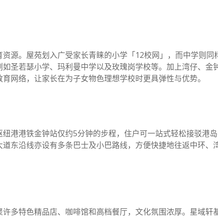
育资源。屋苑划入广受家长青睐的小学「12校网」，而中学则同
例如圣若瑟小学、玛利曼中学以及玫瑰岗学校等。加上湾仔、金
教育网络，让家长在为子女物色理想学校时更具弹性与优势。
枢纽港港铁金钟站仅约5分钟的步程，住户可一站式轻松接驳港
大道东沿线亦设有多条巴士及小巴路线，方便快捷地往返中环、
聚许多特色精品店、咖啡馆和高档餐厅，文化氛围浓厚。星域轩