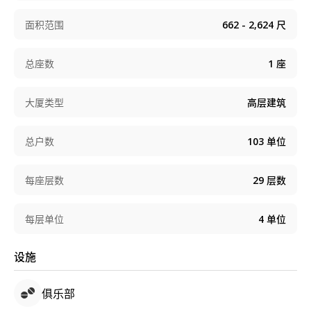
面积范围
662 - 2,624
尺
总座数
1
座
大厦类型
高层建筑
总户数
103
单位
每座层数
29
层数
每层单位
4
单位
设施
俱乐部