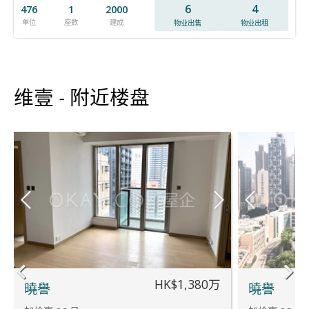
6
4
476
1
2000
单位
座数
建成
物业出售
物业出租
维壹 - 附近楼盘
HK$1,380万
曉譽
曉譽