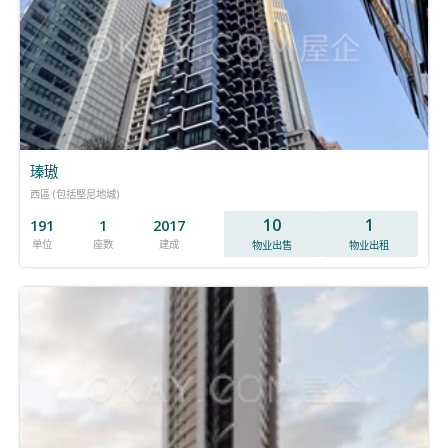
瑧璈
西區 (包括堅尼地城)
10
1
191
1
2017
单位
座数
建成
物业出售
物业出租