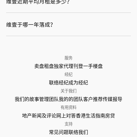
维壹近期平均月租是多少？
维壹于哪一年落成？
服务
卖盘
租盘
独家代理
刊登
一手楼盘
经纪
联络经纪
成为经纪
关于我们
我们的故事
管理团队
我的的团队
客户推荐
传媒报导
有用资料
地产新闻及评论
网上对答
香港生活指南
房贷
支持
常见问题
联络我们