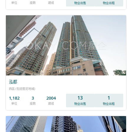
单位
座数
建成
物业出售
物业出租
泓都
西區 (包括堅尼地城)
13
1
1,182
3
2004
单位
座数
建成
物业出售
物业出租