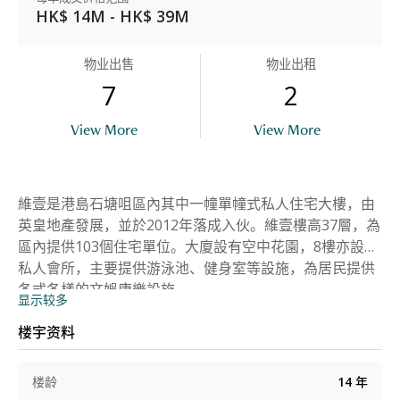
HK$ 14M - HK$ 39M
物业出售
物业出租
7
2
View More
View More
維壹是港島石塘咀區內其中一幢單幢式私人住宅大樓，由
英皇地產發展，並於2012年落成入伙。維壹樓高37層，為
區內提供103個住宅單位。大廈設有空中花園，8樓亦設有
私人會所，主要提供游泳池、健身室等設施，為居民提供
各式各樣的文娛康樂設施。
显示较多
楼宇资料
楼龄
14
年