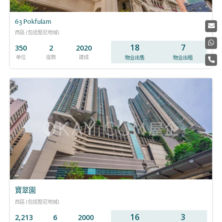
63 Pokfulam
西區 (包括堅尼地城)
18
7
350
2
2020
单位
座数
建成
物业出售
物业出租
寶翠園
西區 (包括堅尼地城)
16
3
2,213
6
2000