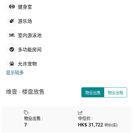
健身室
游乐场
室内游泳池
多功能房间
允许宠物
显示较多
维壹 - 楼盘放售
物业出售
物业出租
物业出售
:
中位价
:
7
HK$ 31,722
呎价(实)