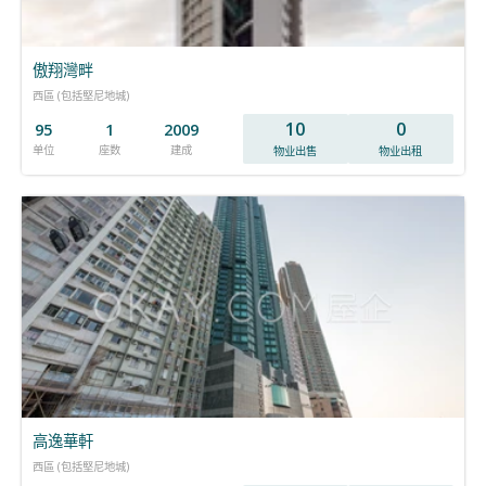
傲翔灣畔
西區 (包括堅尼地城)
10
0
95
1
2009
单位
座数
建成
物业出售
物业出租
高逸華軒
西區 (包括堅尼地城)