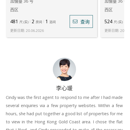
加倫臺 36 号
加倫臺 36 号
西区
西区
481
2
1
524
2
查询
尺
(
实
)
房间
浴间
尺
(
实
)
更新日期
:
20.06.2026
更新日期
:
20.06
李心瑗
Cindy was the first agent to respond to me after I had made
several enquiries via a few property websites. Within a few
hours, she had put together a good list of properties for me
to view in the Hong Kong Gold Coast area. I chose the flat
that I liked, and Cindy proceeded to make all the necessary