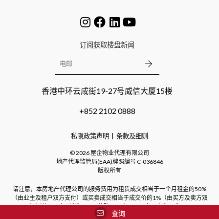
订阅获取楼盘新闻
香港中环云咸街19-27号威信大厦15楼
+852 2102 0888
私隐政策声明
条款及细则
©
2026
屋企物业代理有限公司
地产代理监管局(EAA)牌照编号
C-036846
版权所有
请注意，本房地产代理公司的服务费用为租赁成交相当于一个月租金的50%
（由业主及租户双方支付）或买卖成交相当于成交价的1%（由买方及卖方双
方支付）。对于新发展项目的购买，本公司不向买方收取费用。
查询