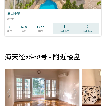
珊瑚小築
舂坎角
1
0
6
N/A
1977
单位
座数
建成
物业出售
物业出租
海天径26-28号 - 附近楼盘