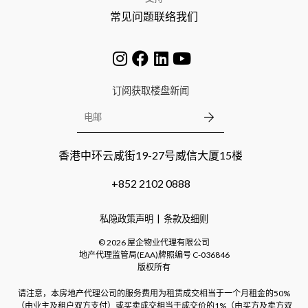
常见问题
联络我们
订阅获取楼盘新闻
香港中环云咸街19-27号威信大厦15楼
+852 2102 0888
私隐政策声明
条款及细则
©
2026
屋企物业代理有限公司
地产代理监管局(EAA)牌照编号
C-036846
版权所有
请注意，本房地产代理公司的服务费用为租赁成交相当于一个月租金的50%
（由业主及租户双方支付）或买卖成交相当于成交价的1%（由买方及卖方双