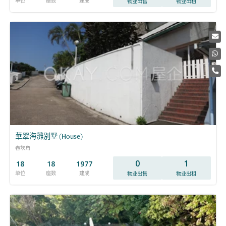
单位
座数
建成
物业出售
物业出租
華翠海灘別墅 (House)
舂坎角
0
1
18
18
1977
单位
座数
建成
物业出售
物业出租