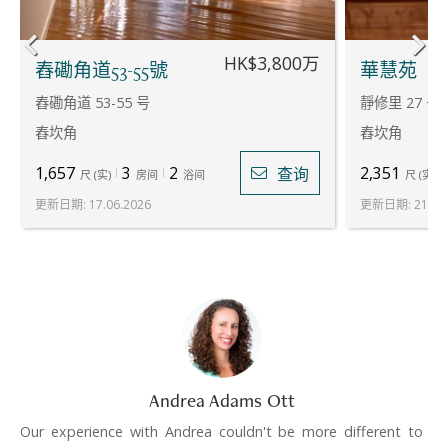
HK$3,800万
舂磡角道53-55號
華慧苑
舂磡角道 53-55 号
靜修里 27 号
舂坎角
舂坎角
1,657
3
2
2,351
查询
尺
(
实
)
房间
浴间
尺
(
实
)
更新日期
:
17.06.2026
更新日期
:
21.07
Andrea Adams Ott
Our experience with Andrea couldn't be more different to