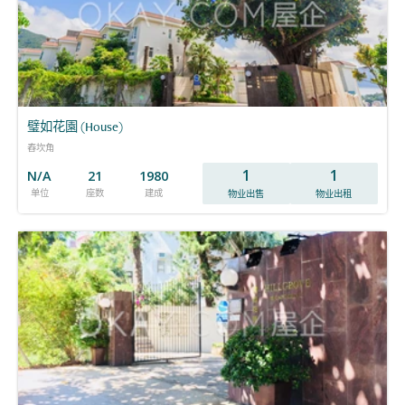
璧如花園 (House)
舂坎角
1
1
N/A
21
1980
单位
座数
建成
物业出售
物业出租