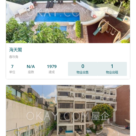
海天閣
舂坎角
0
1
7
N/A
1979
单位
座数
建成
物业出售
物业出租