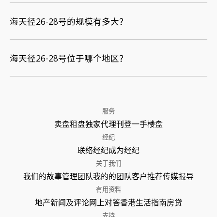
海天径26-28号的规模有多大？
海天径26-28号位于哪个地区？
服务
卖盘
租盘
独家代理
刊登
一手楼盘
经纪
联络经纪
成为经纪
关于我们
我们的故事
管理团队
我的的团队
客户推荐
传媒报导
有用资料
地产新闻及评论
网上对答
香港生活指南
房贷
支持