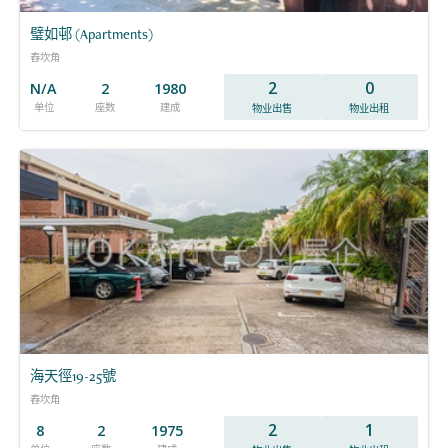
璧如邨 (Apartments)
舂坎角
2
0
N/A
2
1980
单位
座数
建成
物业出售
物业出租
海天徑19-25號
舂坎角
2
1
8
2
1975