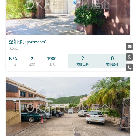
璧如邨 (Apartments)
舂坎角
2
0
N/A
2
1980
单位
座数
建成
物业出售
物业出租