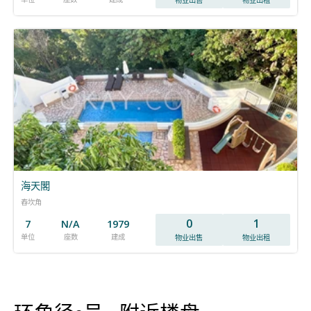
海天閣
舂坎角
0
1
7
N/A
1979
单位
座数
建成
物业出售
物业出租