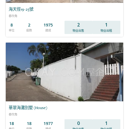
海天徑19-25號
舂坎角
2
1
8
2
1975
单位
座数
建成
物业出售
物业出租
華翠海灘別墅 (House)
舂坎角
0
1
18
18
1977
单位
座数
建成
物业出售
物业出租