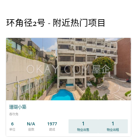
环角径2号 - 附近热门项目
珊瑚小築
舂坎角
1
1
6
N/A
1977
单位
座数
建成
物业出售
物业出租