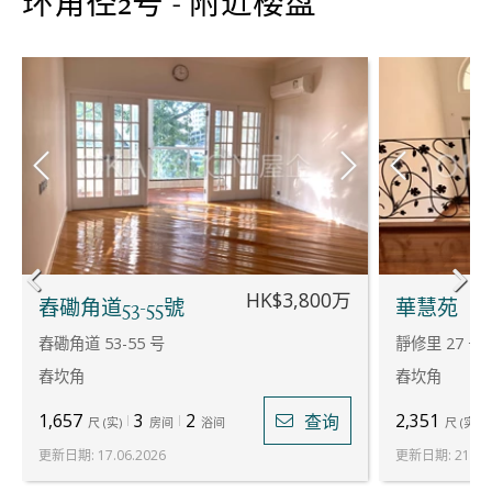
环角径2号 - 附近楼盘
HK$3,800万
舂磡角道53-55號
華慧苑
舂磡角道 53-55 号
靜修里 27 号
舂坎角
舂坎角
1,657
3
2
2,351
查询
尺
(
实
)
房间
浴间
尺
(
实
)
更新日期
:
17.06.2026
更新日期
:
21.07