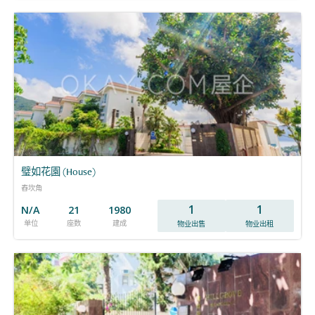
璧如花園 (House)
舂坎角
1
1
N/A
21
1980
单位
座数
建成
物业出售
物业出租