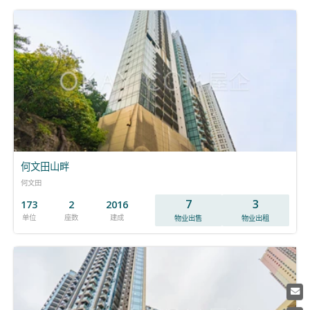
何文田山畔
何文田
7
3
173
2
2016
单位
座数
建成
物业出售
物业出租