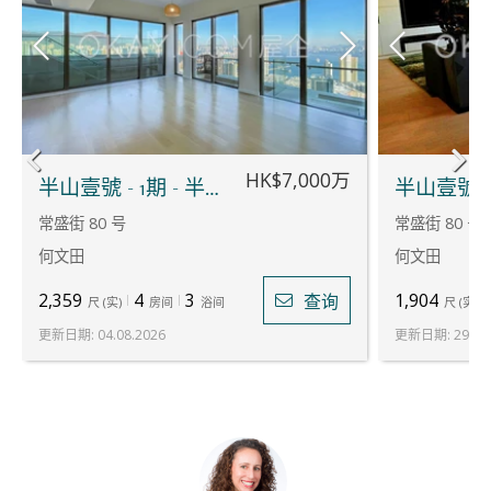
HK$7,000万
半山壹號 - 1期 - 半山徑26號
常盛街 80 号
常盛街 80 号
何文田
何文田
2,359
4
3
1,904
查询
尺
(
实
)
房间
浴间
尺
(
实
)
更新日期
:
04.08.2026
更新日期
:
29.06