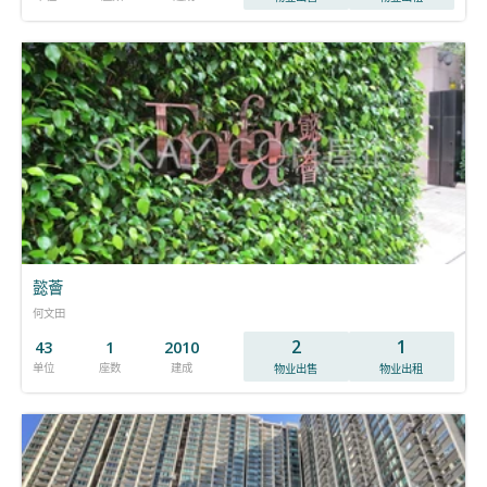
懿薈
何文田
2
1
43
1
2010
单位
座数
建成
物业出售
物业出租