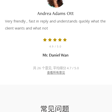
Andrea Adams Ott
Very friendly , fast in reply and understands quickly what the
client wants and what not
4.9
/ 5.0
Mr. Daniel Wan
共 26 个意见, 平均得分 4.7 / 5.0
查看所有意见
常见问题