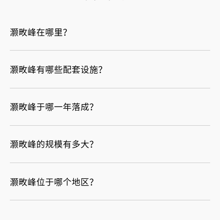
灏畋峰在哪里？
灏畋峰有哪些配套设施？
灏畋峰于哪一年落成？
灏畋峰的规模有多大？
灏畋峰位于哪个地区？