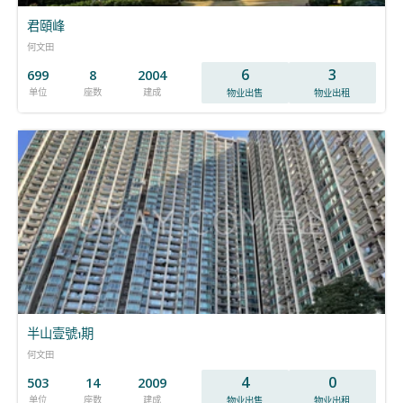
君頤峰
何文田
6
3
699
8
2004
单位
座数
建成
物业出售
物业出租
半山壹號1期
何文田
4
0
503
14
2009
单位
座数
建成
物业出售
物业出租