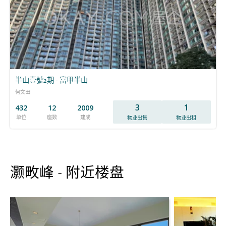
半山壹號2期 - 富甲半山
何文田
3
1
432
12
2009
单位
座数
建成
物业出售
物业出租
灏畋峰 - 附近楼盘