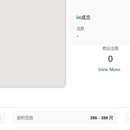
成交
总数
-
物业出售
0
View More
年
面积范围
386 - 386
尺