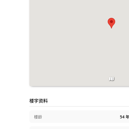
楼宇资料
楼龄
54