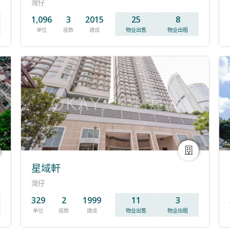
灣仔
1,096
3
2015
25
8
单位
座数
建成
物业出售
物业出租
星域軒
灣仔
329
2
1999
11
3
单位
座数
建成
物业出售
物业出租