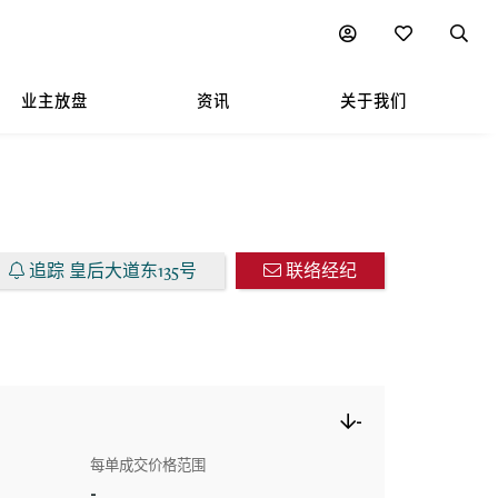
图表
附近热门项目
业主放盘
资讯
关于我们
追踪 皇后大道东135号
联络经纪
-
每单成交价格范围
-