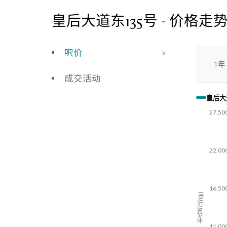
皇后大道东135号 - 价格走
呎价
1年
成交活动
皇后大
27,50
22,00
16,50
平均呎价($)
11,00