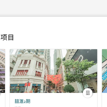
门项目
囍滙2期