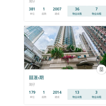
灣仔
381
1
2007
36
7
单位
座数
建成
物业出售
物业出租
囍滙1期
灣仔
179
1
2014
13
3
单位
座数
建成
物业出售
物业出租