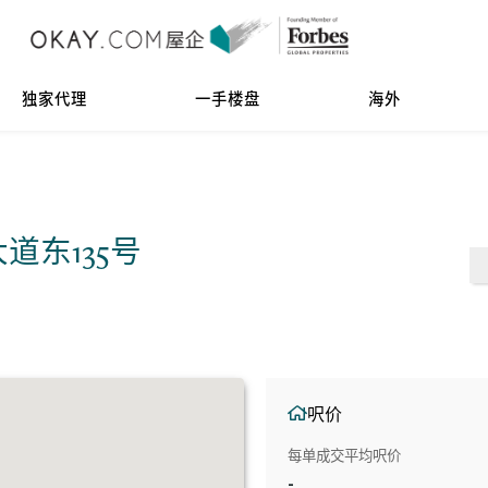
独家代理
一手楼盘
海外
皇后大道东135号
呎价
每单成交平均呎价
-