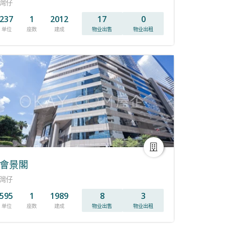
灣仔
237
1
2012
17
0
单位
座数
建成
物业出售
物业出租
會景閣
灣仔
595
1
1989
8
3
单位
座数
建成
物业出售
物业出租