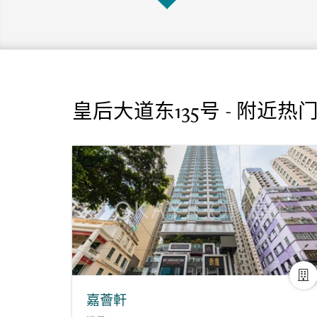
皇后大道东135号 - 附近热
嘉薈軒