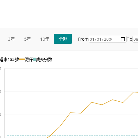
势
From
To
3年
5年
10年
全部
道東135號
灣仔
成交宗数
0
0
0
0