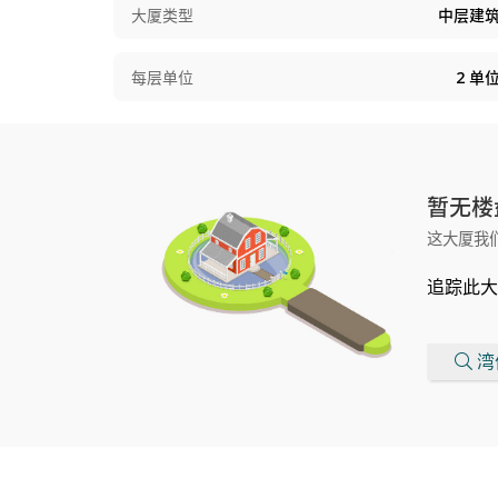
大厦类型
中层建
每层单位
2
单
暂无楼
这大厦我
追踪此大
湾