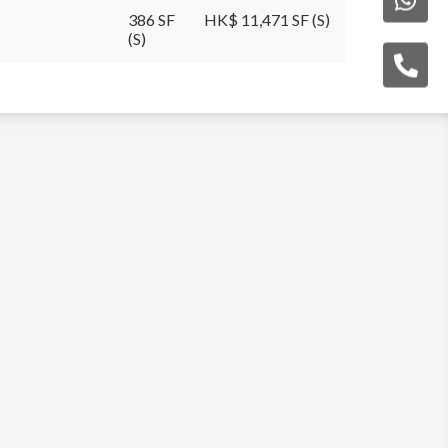
386 SF
HK$ 11,471 SF (S)
(S)