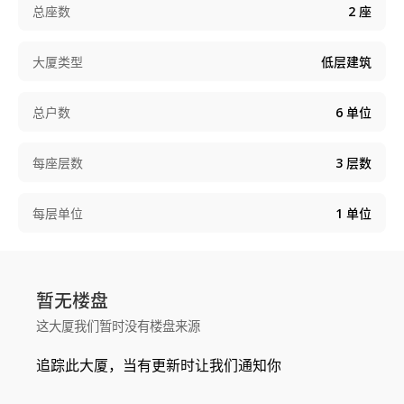
总座数
2
座
大厦类型
低层建筑
总户数
6
单位
每座层数
3
层数
每层单位
1
单位
暂无楼盘
这大厦我们暂时没有楼盘来源
追踪此大厦，当有更新时让我们通知你