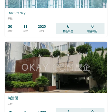
One Stanley
赤柱
6
0
50
11
2025
单位
座数
建成
物业出售
物业出租
海灣閣
赤柱
4
0
20
6
1988