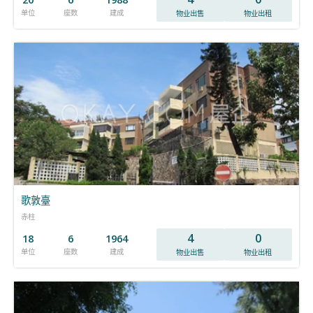
单位
座数
建成
物业出售
物业出租
歌敦臺
赤柱
4
0
18
6
1964
单位
座数
建成
物业出售
物业出租