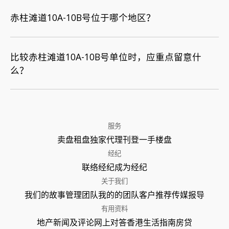
赤柱滩道10A-10B号位于哪个地区？
比较赤柱滩道10A-10B号单位时，应重点留意什
么？
服务
卖盘
租盘
独家代理
刊登
一手楼盘
经纪
联络经纪
成为经纪
关于我们
我们的故事
管理团队
我的的团队
客户推荐
传媒报导
有用资料
地产新闻及评论
网上对答
香港生活指南
房贷