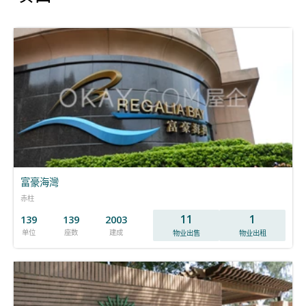
富豪海灣
赤柱
11
1
139
139
2003
单位
座数
建成
物业出售
物业出租