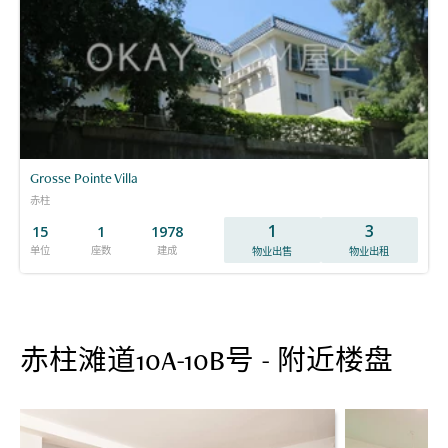
Grosse Pointe Villa
赤柱
1
3
15
1
1978
单位
座数
建成
物业出售
物业出租
赤柱滩道10A-10B号 - 附近楼盘