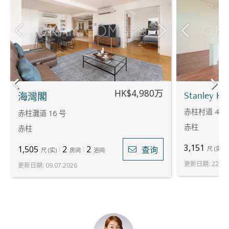
HK$4,980万
Stanley Kno
海灣閣
赤柱村道 42 
赤柱灘道 16 号
赤柱
赤柱
3,151
1,505
2
2
查询
尺
(
实
)
尺
(
实
)
房间
浴间
更新日期
:
22.07
更新日期
:
09.07.2026