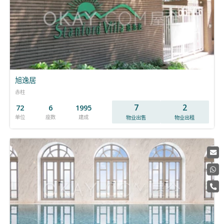
旭逸居
赤柱
7
2
72
6
1995
单位
座数
建成
物业出售
物业出租