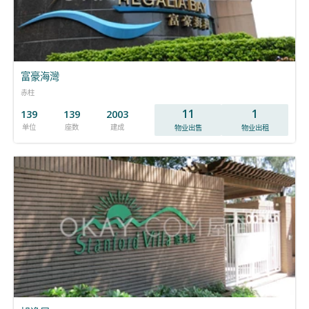
富豪海灣
赤柱
11
1
139
139
2003
单位
座数
建成
物业出售
物业出租