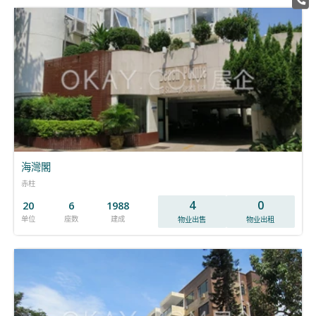
海灣閣
赤柱
4
0
20
6
1988
单位
座数
建成
物业出售
物业出租