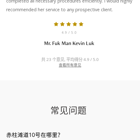
completed all necessary procedures efficiently. I would highly
recommended her service to any prospective client.
4.9
/ 5.0
Mr. Fuk Man Kevin Luk
共 23 个意见, 平均得分 4.9 / 5.0
查看所有意见
常见问题
赤柱滩道10号在哪里？