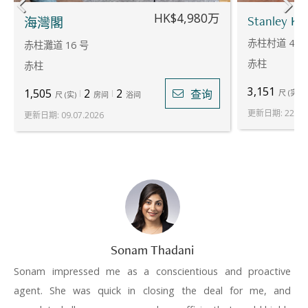
HK$4,980万
Stanley Kno
海灣閣
赤柱村道 42 
赤柱灘道 16 号
赤柱
赤柱
3,151
1,505
2
2
查询
尺
(
实
)
尺
(
实
)
房间
浴间
更新日期
:
22.07
更新日期
:
09.07.2026
Sonam Thadani
Sonam impressed me as a conscientious and proactive
agent. She was quick in closing the deal for me, and