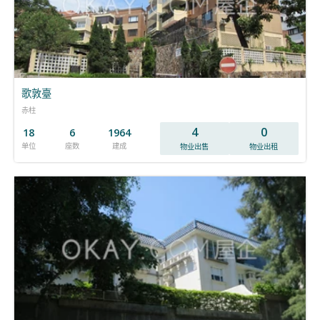
歌敦臺
赤柱
4
0
18
6
1964
单位
座数
建成
物业出售
物业出租