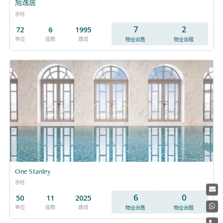
旭逸居
赤柱
7
2
72
6
1995
单位
座数
建成
物业出售
物业出租
One Stanley
赤柱
6
0
50
11
2025
单位
座数
建成
物业出售
物业出租