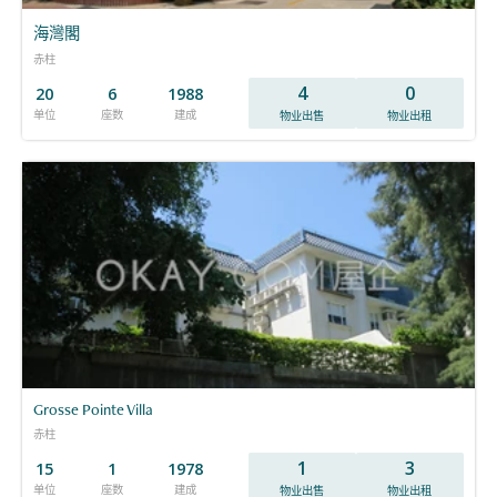
海灣閣
赤柱
4
0
20
6
1988
单位
座数
建成
物业出售
物业出租
Grosse Pointe Villa
赤柱
1
3
15
1
1978
单位
座数
建成
物业出售
物业出租