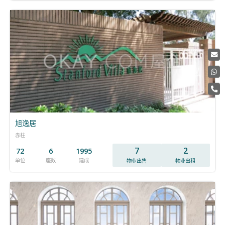
旭逸居
赤柱
7
2
72
6
1995
单位
座数
建成
物业出售
物业出租