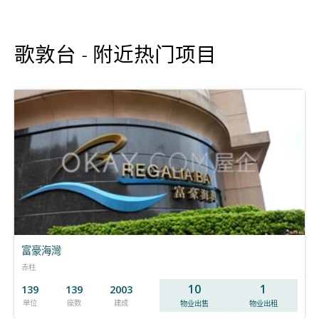
歌敦台 - 附近热门项目
富豪海灣
赤柱
10
1
139
139
2003
单位
座数
建成
物业出售
物业出租