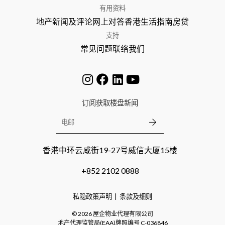
有用资料
地产新闻及评论
网上对答
香港生活指南
房贷
支持
常见问题
联络我们
订阅获取楼盘新闻
香港中环云咸街19-27号威信大厦15楼
+852 2102 0888
私隐政策声明
条款及细则
©
2026
屋企物业代理有限公司
地产代理监管局(EAA)牌照编号
C-036846