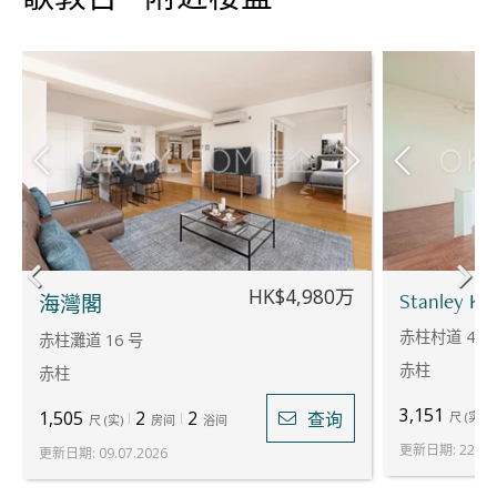
HK$4,980万
Stanley Kno
海灣閣
赤柱村道 42 
赤柱灘道 16 号
赤柱
赤柱
3,151
1,505
2
2
查询
尺
(
实
)
尺
(
实
)
房间
浴间
更新日期
:
22.07
更新日期
:
09.07.2026