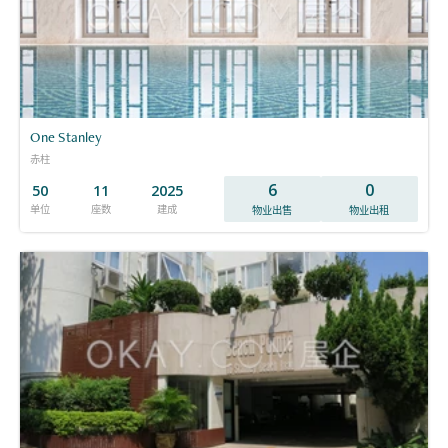
One Stanley
赤柱
6
0
50
11
2025
单位
座数
建成
物业出售
物业出租