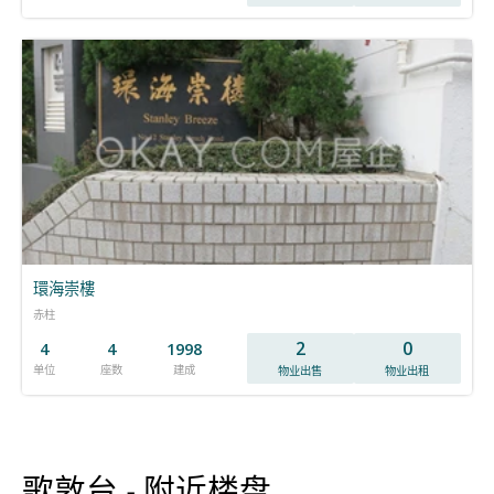
環海崇樓
赤柱
2
0
4
4
1998
单位
座数
建成
物业出售
物业出租
歌敦台 - 附近楼盘