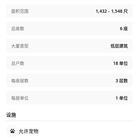
面积范围
1,432 - 1,548
尺
总座数
6
座
大厦类型
低层建筑
总户数
18
单位
每座层数
3
层数
每层单位
1
单位
设施
允许宠物