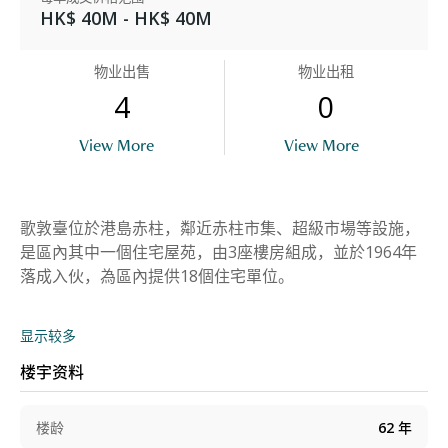
HK$ 40M - HK$ 40M
物业出售
物业出租
4
0
View More
View More
歌敦臺位於港島赤柱，鄰近赤柱市集、超級市場等設施，
是區內其中一個住宅屋苑，由3座樓房組成，並於1964年
落成入伙，為區內提供18個住宅單位。
显示较多
楼宇资料
楼龄
62
年